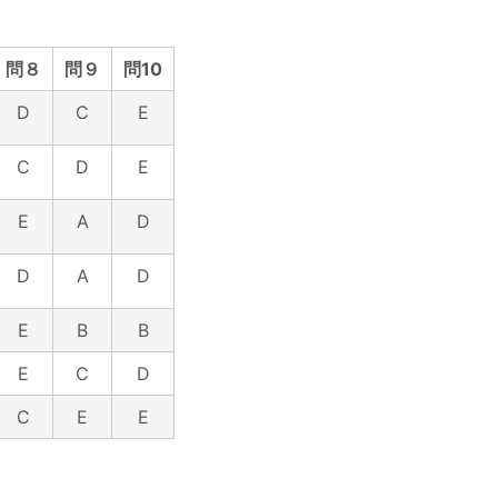
問８
問９
問10
D
C
E
C
D
E
E
A
D
D
A
D
E
B
B
E
C
D
C
E
E