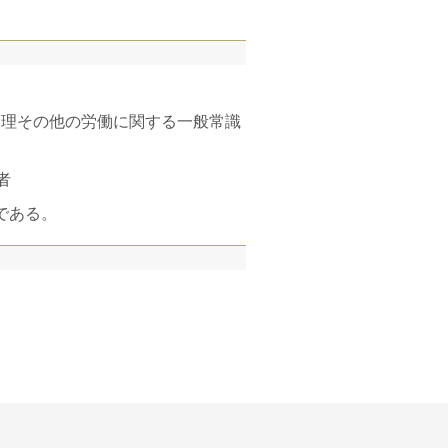
者
である。