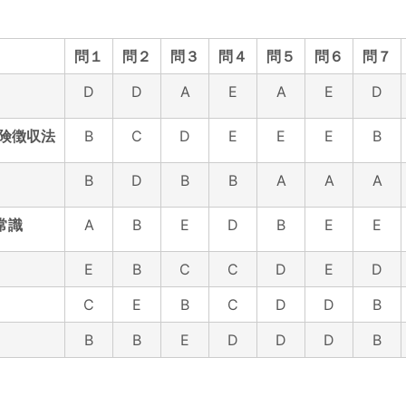
問１
問２
問３
問４
問５
問６
問７
D
D
A
E
A
E
D
険徴収法
B
C
D
E
E
E
B
B
D
B
B
A
A
A
常識
A
B
E
D
B
E
E
E
B
C
C
D
E
D
C
E
B
C
D
D
B
B
B
E
D
D
D
B