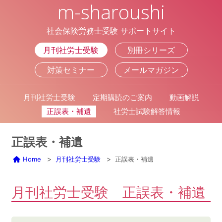
m-sharoushi
社会保険労務士受験
サポートサイト
月刊社労士受験
別冊シリーズ
対策セミナー
メールマガジン
月刊社労士受験
定期購読のご案内
動画解説
正誤表・補遺
社労士試験解答情報
正誤表・補遺
Home
月刊社労士受験
正誤表・補遺
月刊社労士受験 正誤表・補遺